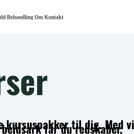
old
Behandling
Om
Kontakt
rser
 kursuspakker til dig. Med vid
rbejdsark får du redskaber,