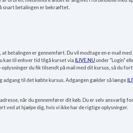
så snart betalingen er bekræftet.
er, at betalingen er gennemført. Du vil modtage en e-mail me
 kan til enhver tid tilgå kurset via
ILIVE.NU
under "Login" ell
plysninger du fik tilsendt på mail med dit kursus, så du fort
arig adgang til det købte kursus. Adgangen gælder så længe
IL
ladresse, når du gennemfører dit køb. Du er selv ansvarlig for 
 ved at hjælpe dig, hvis vi ikke har de rigtige oplysninger.