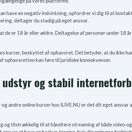
 tilgængelige på vores platforme.
 kan have en negativ indvirkning, opfordrer vi dig til at konta
ering, deltager du stadig på eget ansvar.
at de er 18 år eller ældre. Deltagelse af personer under 18 å
 kurser, beskyttet af ophavsret. Det betyder, at du ikke har 
af ophavsretten kan føre til juridiske konsekvenser.
 udstyr og stabil internetfor
og andre online kurser hos ILIVE.NU er det dit eget ansvar at
lig og tilstrækkelig til at håndtere streaming af både video og
 ansvar at have en backup-løsning, hvis din primære forbinde