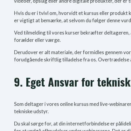
videoer, opslag eller andre digitale produkter, der er
Hvis du er i tvivl om, hvorvidt et kursus eller produkt
er vigtigt at bemærke, at selvom du følger denne vurd
Ved tilmelding til vores kurser bekræfter deltageren, 
forælder eller værge.
Derudover er alt materiale, der formidles gennem vores
forudgående skriftlig tilladelse fra os. Overtrædelse 
9. Eget Ansvar for teknisk
Som deltager i vores online kursus med live-webinarer 
tekniske udstyr.
Du skal sørge for, at din internetforbindelse er pålide
for at undgå afbrydelser under webinarerne. Det er dit