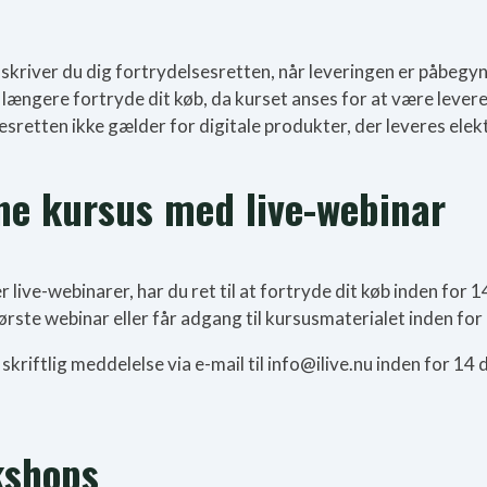
skriver du dig fortrydelsesretten, når leveringen er påbegynd
e længere fortryde dit køb, da kurset anses for at være lev
lsesretten ikke gælder for digitale produkter, der leveres elekt
ine kursus med live-webinar
er live-webinarer, har du ret til at fortryde dit køb inden f
første webinar eller får adgang til kursusmaterialet inden fo
 skriftlig meddelelse via e-mail til info@ilive.nu inden for 1
kshops