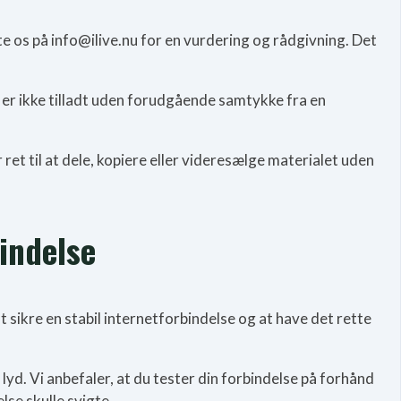
kte os på info@ilive.nu for en vurdering og rådgivning. Det
r er ikke tilladt uden forudgående samtykke fra en
ret til at dele, kopiere eller videresælge materialet uden
bindelse
 sikre en stabil internetforbindelse og at have det rette
 lyd. Vi anbefaler, at du tester din forbindelse på forhånd
lse skulle svigte.