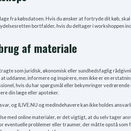
e fra købsdatoen. Hvis du ønsker at fortryde dit køb, skal du
ydelsesretten bortfalder, hvis du deltager i workshoppen in
 brug af materiale
tragte som juridisk, økonomisk eller sundhedsfaglig rådgivnin
l at uddanne, informere og inspirere, men ikke er en erstatni
ssionel, hvis du har spørgsmål eller bekymringer vedrørende 
ere din læge eller apoteker.
svar, og ILIVE.NU og medindehavere kan ikke holdes ansvarlig
se med online materialer, er det vigtigt, at du selv tager an
 eventuelle problemer eller traumer, der måtte opstå som føl