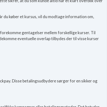
te sikrer, at du som kunde altid har et klart overblik over
år du køber et kursus, vil du modtage information om,
 forekomme gentagelser mellem forskellige kurser. Til
dekomme eventuelle overlap tilbydes der til visse kurser
ckpay. Disse betalingsudbydere sørger for en sikker og
ecifikke kampagner eller betalingsmetoder. Det betyder,