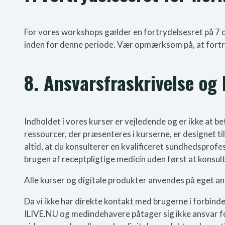
For vores workshops gælder en fortrydelsesret på 7 dag
inden for denne periode. Vær opmærksom på, at fortr
8. Ansvarsfraskrivelse og
Indholdet i vores kurser er vejledende og er ikke at be
ressourcer, der præsenteres i kurserne, er designet ti
altid, at du konsulterer en kvalificeret sundhedsprofe
brugen af receptpligtige medicin uden først at konsult
Alle kurser og digitale produkter anvendes på eget an
Da vi ikke har direkte kontakt med brugerne i forbindel
ILIVE.NU og medindehavere påtager sig ikke ansvar for