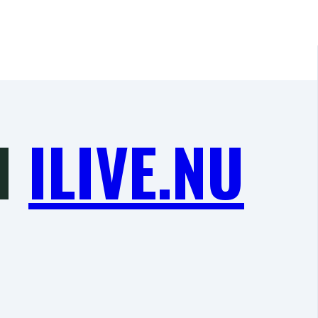
d
ILIVE.NU