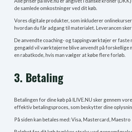
Alle priser på ilive.nu er angivet i danske kroner (DK
de samlede omkostninger ved dit køb.
Vores digitale produkter, som inkluderer onlinekurser
hvordan du får adgang til materialet. Leverancen sker 
De anvendte coaching- og tappingværktøjer er faste m
gengæld vil værktøjerne blive anvendt på forskellige 
en rabatkode, hvis man vælger at købe flere forløb.
3. Betaling
Betalingen for dine køb på ILIVE.NU sker gennem vore
effektiv betalingsproces, som beskytter dine oplysni
På siden kan betales med: Visa, Mastercard, Maestro
Beløbet for dit køb trækkes straks ved gennemførelse