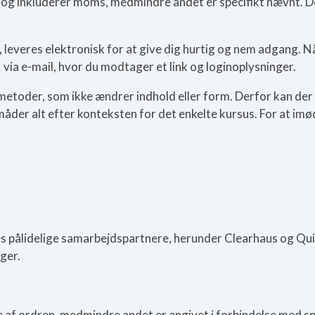
K) og inkluderer moms, medmindre andet er specifikt nævnt. Det
, leveres elektronisk for at give dig hurtig og nem adgang. N
via e-mail, hvor du modtager et link og loginoplysninger.
etoder, som ikke ændrer indhold eller form. Derfor kan der
måder alt efter konteksten for det enkelte kursus. For at imø
s pålidelige samarbejdspartnere, herunder Clearhaus og Qui
nger.
 af ordren, medmindre andet er angivet i forbindelse med sp