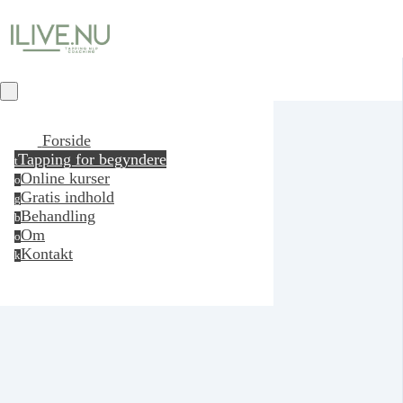
Forside
Tapping for begyndere
t
Online kurser
o
Gratis indhold
g
Behandling
b
Om
o
Kontakt
k